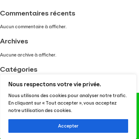
Commentaires récents
Aucun commentaire à afficher.
Archives
Aucune archive à afficher.
Catégories
Aucune catégorie
Nous respectons votre vie privée.
Nous utilisons des cookies pour analyser notre trafic.
En cliquant sur « Tout accepter », vous acceptez
notre utilisation des cookies.
Tous droits réservés - © 2026
Union des Centres Sociaux des Bouches-du-Rhône
Mentions légales
Accepter